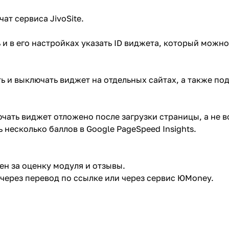
-чат сервиса
JivoSite
.
ь и в его настройках указать ID виджета, который можн
ь и выключать виджет на отдельных сайтах, а также по
ть виджет отложено после загрузки страницы, а не во
 несколько баллов в Google PageSpeed Insights.
н за оценку модуля и отзывы.
 через
перевод по ссылке
или через
сервис ЮMoney
.