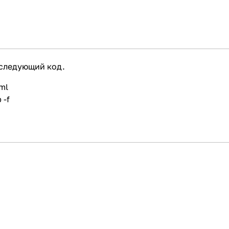
следующий код.
ml
 -f