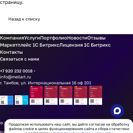
страницу.
Назад к списку
Компания
Услуги
Портфолио
Новости
Отзывы
Маркетплейс 1С Битрикс
Лицензия 1С Битрикс
Контакты
Связаться с нами
+7 920 232 0018
info@mellart.ru
г. Тамбов, ул. Интернациональная 16 оф 201
© 2026
ООО МИЛАРТ ИНН 6800015913 ОГРН 1256800002997
Продолжая использовать наш сайт, вы даёте согласие на обработку
файлов cookie в целях функционирования сайта и сбора статистики
Конфиденциальность