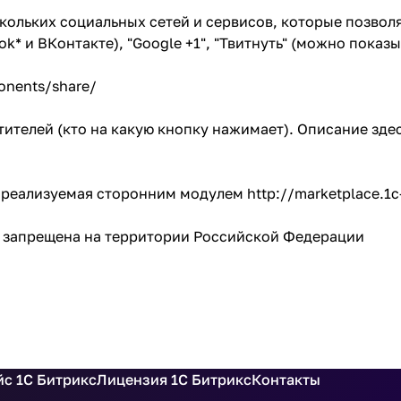
ольких социальных сетей и сервисов, которые позволяю
k* и ВКонтакте), "Google +1", "Твитнуть" (можно показы
onents/share/
ителей (кто на какую кнопку нажимает). Описание зде
", реализуемая сторонним модулем
http://marketplace.1c-
am) запрещена на территории Российской Федерации
с 1С Битрикс
Лицензия 1С Битрикс
Контакты