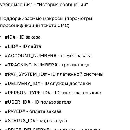
уведомления" – "История сообщений"
Поддерживаемые макросы (параметры
персонификации текста СМС)
#ID# - ID заказа
#LID# - ID сайта
#ACCOUNT_NUMBER# - номер заказа
#TRACKING_NUMBER# - трекинг код
#PAY_SYSTEM_ID# - ID платежной системы
#DELIVERY_ID# - ID службы доставки
#PERSON_TYPE_ID# - ID типа плательщика
#USER_ID# - ID пользователя
#PAYED# - оплата заказа
#STATUS_ID# - код статуса
#PRICE_DELIVERY# - стоимость доставки