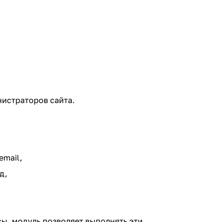
нистраторов сайта.
email,
д,
сы, модуль позволяет выполнять эти