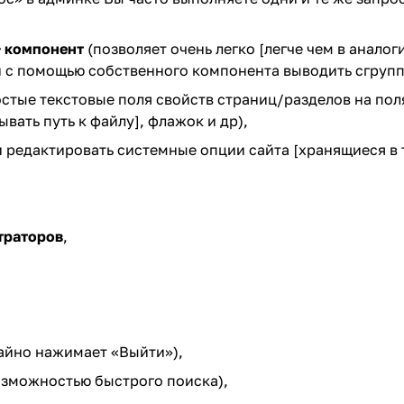
+ компонент
(позволяет очень легко [легче чем в анало
 и с помощью собственного компонента выводить сгруп
стые текстовые поля свойств страниц/разделов на поля
вать путь к файлу], флажок и др),
 редактировать системные опции сайта [хранящиеся в т
траторов
,
чайно нажимает «Выйти»),
озможностью быстрого поиска),