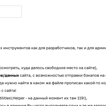
 инструментов как для разработчиков, так и для адми
смотреть, куда делось свободное место на сайте),
ов/данных
сайта, с возможностью отправки бэкапов на 
да нужно найти в каком же файле прописан какой-то ко
с сайта!
ilities\Helper - на данный момент их там 119!),
ос» в админке Вы часто выполняете одни и те же запро