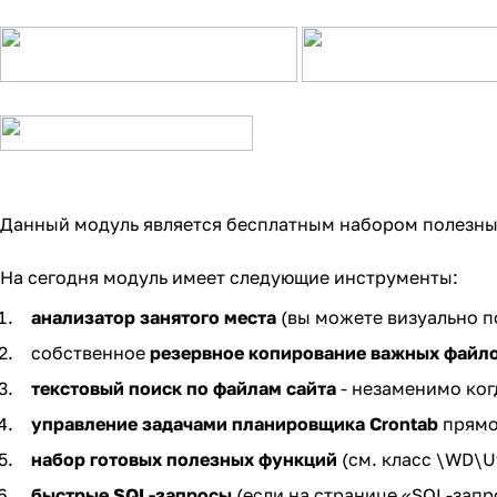
Данный модуль является бесплатным набором полезных
На сегодня модуль имеет следующие инструменты:
анализатор занятого места
(вы можете визуально по
собственное
резервное копирование важных файл
текстовый поиск по файлам сайта
- незаменимо ког
управление задачами планировщика Crontab
прямо 
набор готовых полезных функций
(см. класс \WD\Ut
быстрые SQL-запросы
(если на странице «SQL-запр