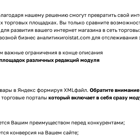
благодаря нашему решению смогут превратить свой инт
х торговых площадках
. Вы только
сравните возможнос
для развития вашего интернет магазина в сеть торговы
возной бизнес аналитики
roistat.com
для отслеживания 
ом важные ограничения в конце описания
 площадок различны
х редакций модуля
овары в Яндекс формируя XMLфайл.
Обратите внимание
а торговые порталы
который включает в себя сразу мо
яется Вашим преимуществом перед конкурентами;
ется конверсия на Вашем сайте;