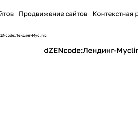
йтов
Продвижение сайтов
Контекстная 
ZENcode:Лендинг-Myclinic
dZENcode:Лендинг-Myclin