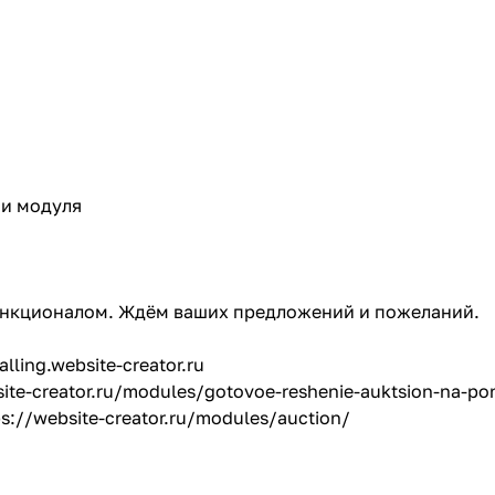
ии модуля
ункционалом. Ждём ваших предложений и пожеланий.
alling.website-creator.ru
site-creator.ru/modules/gotovoe-reshenie-auktsion-na-po
ps://website-creator.ru/modules/auction/