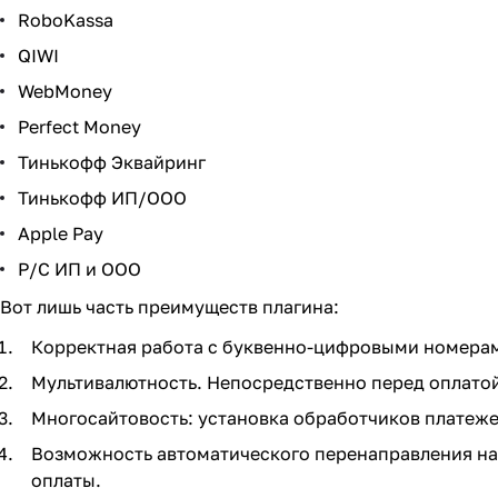
RoboKassa
QIWI
WebMoney
Perfect Money
Тинькофф Эквайринг
Тинькофф ИП/ООО
Apple Pay
Р/С ИП и ООО
Вот лишь часть преимуществ плагина:
Корректная работа с буквенно-цифровыми номерам
Мультивалютность. Непосредственно перед оплатой
Многосайтовость: установка обработчиков платеже
Возможность автоматического перенаправления на
оплаты.