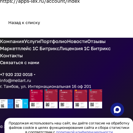
https://apps-lex.ru/account/index
Назад к списку
Компания
Услуги
Портфолио
Новости
Отзывы
Маркетплейс 1С Битрикс
Лицензия 1С Битрикс
Контакты
Связаться с нами
+7 920 232 0018
info@mellart.ru
г. Тамбов, ул. Интернациональная 16 оф 201
Продолжая использовать наш сайт, вы даёте согласие на обработку
© 2026
ООО МИЛАРТ ИНН 6800015913 ОГРН 1256800002997
файлов cookie в целях функционирования сайта и сбора статистики
в соответствии с
политикой конфиденциальности