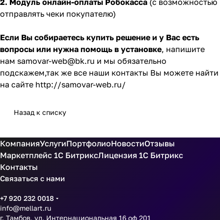
2. Модуль онлайн-оплаты Робокасса
(с возможностью
отправлять чеки покупателю)
Если Вы собираетесь купить решение и у Вас есть
вопросы или нужна помощь в установке
, напишите
нам
samovar-web@bk.ru
и мы обязательно
подскажем,так же все наши контакты Вы можете найти
на сайте
http://samovar-web.ru/
Назад к списку
Компания
Услуги
Портфолио
Новости
Отзывы
Маркетплейс 1С Битрикс
Лицензия 1С Битрикс
Контакты
Связаться с нами
+7 920 232 0018
info@mellart.ru
г. Тамбов, ул. Интернациональная 16 оф 201